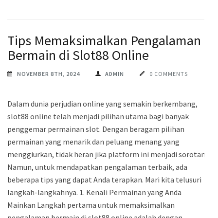
Tips Memaksimalkan Pengalaman
Bermain di Slot88 Online
NOVEMBER 8TH, 2024
ADMIN
0 COMMENTS
Dalam dunia perjudian online yang semakin berkembang,
slot88 online telah menjadi pilihan utama bagi banyak
penggemar permainan slot. Dengan beragam pilihan
permainan yang menarik dan peluang menang yang
menggiurkan, tidak heran jika platform ini menjadi sorotan.
Namun, untuk mendapatkan pengalaman terbaik, ada
beberapa tips yang dapat Anda terapkan. Mari kita telusuri
langkah-langkahnya. 1. Kenali Permainan yang Anda
Mainkan Langkah pertama untuk memaksimalkan
pengalaman bermain di slot88 online adalah dengan