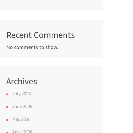
Recent Comments
No comments to show.
Archives
July 2026
June 2026
May 2026
April 2026