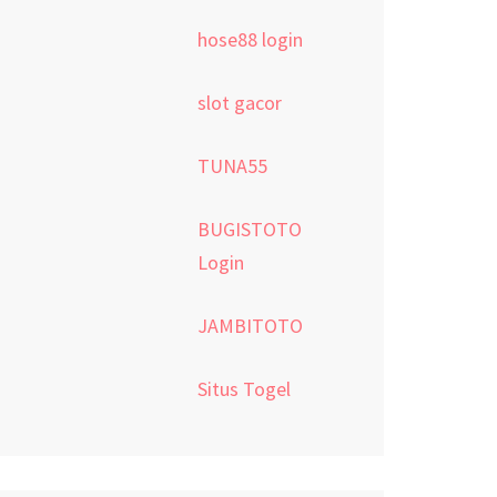
hose88 login
slot gacor
TUN
A
55
BUGISTOTO
Login
JAMBITOTO
Situs Togel