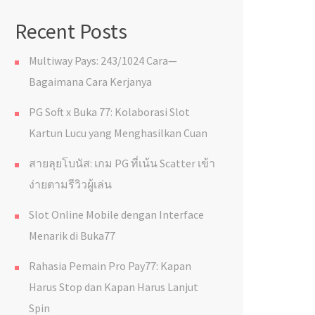
Recent Posts
Multiway Pays: 243/1024 Cara—
Bagaimana Cara Kerjanya
PG Soft x Buka 77: Kolaborasi Slot
Kartun Lucu yang Menghasilkan Cuan
สายลุยโบนัส: เกม PG ที่เน้น Scatter เข้า
ง่ายตามรีวิวผู้เล่น
Slot Online Mobile dengan Interface
Menarik di Buka77
Rahasia Pemain Pro Pay77: Kapan
Harus Stop dan Kapan Harus Lanjut
Spin