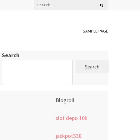
Search
for:
SAMPLE PAGE
Search
Search
Blogroll
slot depo 10k
jackpot338