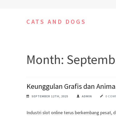
Skip
to
content
CATS AND DOGS
(Press
Enter)
Month:
Septemb
Keunggulan Grafis dan Anima
SEPTEMBER 12TH, 2025
ADMIN
0 COM
Industri slot online terus berkembang pesat,