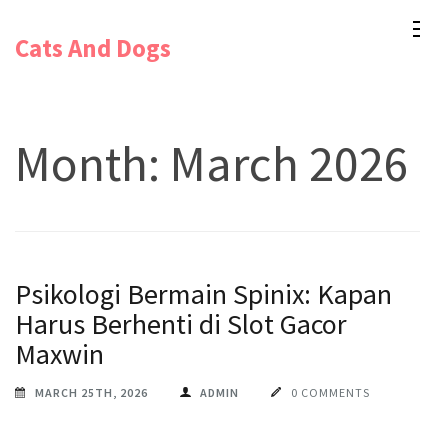
Skip
Cats And Dogs
to
content
(Press
Enter)
Month:
March 2026
Psikologi Bermain Spinix: Kapan
Harus Berhenti di Slot Gacor
Maxwin
MARCH 25TH, 2026
ADMIN
0 COMMENTS