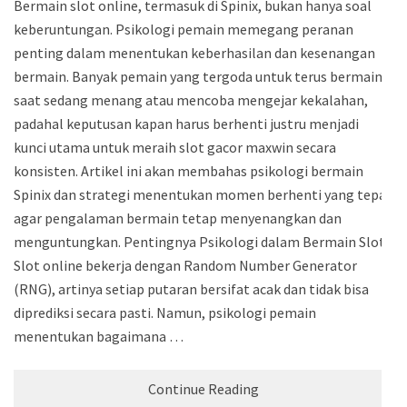
Bermain slot online, termasuk di Spinix, bukan hanya soal
keberuntungan. Psikologi pemain memegang peranan
penting dalam menentukan keberhasilan dan kesenangan
bermain. Banyak pemain yang tergoda untuk terus bermain
saat sedang menang atau mencoba mengejar kekalahan,
padahal keputusan kapan harus berhenti justru menjadi
kunci utama untuk meraih slot gacor maxwin secara
konsisten. Artikel ini akan membahas psikologi bermain
Spinix dan strategi menentukan momen berhenti yang tepat
agar pengalaman bermain tetap menyenangkan dan
menguntungkan. Pentingnya Psikologi dalam Bermain Slot
Slot online bekerja dengan Random Number Generator
(RNG), artinya setiap putaran bersifat acak dan tidak bisa
diprediksi secara pasti. Namun, psikologi pemain
menentukan bagaimana …
Continue Reading