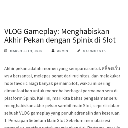
VLOG Gameplay: Menghabiskan
Akhir Pekan dengan Spinix di Slot
MARCH 11TH, 2026
ADMIN
0 COMMENTS
Akhir pekan adalah momen yang sempurna untuk สล็อตเว็บ
ตรง bersantai, melepas penat dari rutinitas, dan melakukan
hobi favorit. Bagi banyak pemain Slot, waktu ini sering
dimanfaatkan untuk mencoba berbagai permainan seru di
platform Spinix. Kali ini, mari kita bahas pengalaman seru
menghabiskan akhir pekan sambil main Slot, seperti dalam
sebuah VLOG gameplay yang penuh adrenalin dan keseruan.
1. Persiapan Sebelum Main Slot Sebelum memulai sesi
gameplay, penting untuk menyiapkan diri. Pertama, pastikan