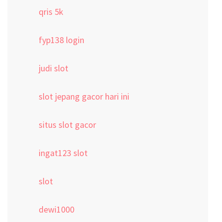
qris 5k
fyp138 login
judi slot
slot jepang gacor hari ini
situs slot gacor
ingat123 slot
slot
dewi1000