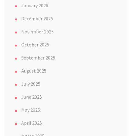
January 2026
December 2025
November 2025
October 2025
September 2025
August 2025
July 2025
June 2025
May 2025
April 2025