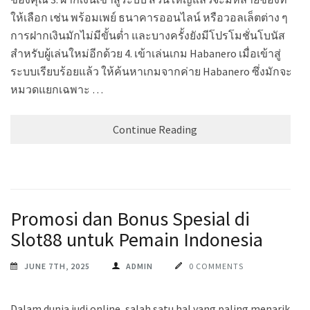
ให้เลือก เช่น พร้อมเพย์ ธนาคารออนไลน์ หรือวอลเล็ตต่าง ๆ
การฝากเงินมักไม่มีขั้นต่ำ และบางครั้งยังมีโปรโมชั่นโบนัส
สำหรับผู้เล่นใหม่อีกด้วย 4. เข้าเล่นเกม Habanero เมื่อเข้าสู่
ระบบเรียบร้อยแล้ว ให้ค้นหาเกมจากค่าย Habanero ซึ่งมักจะมี
หมวดแยกเฉพาะ …
Continue Reading
Promosi dan Bonus Spesial di
Slot88 untuk Pemain Indonesia
JUNE 7TH, 2025
ADMIN
0 COMMENTS
Dalam dunia judi online, salah satu hal yang paling menarik