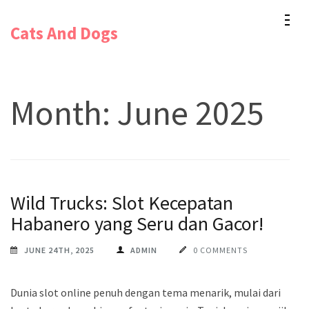
Skip
Cats And Dogs
to
content
(Press
Enter)
Month:
June 2025
Wild Trucks: Slot Kecepatan
Habanero yang Seru dan Gacor!
JUNE 24TH, 2025
ADMIN
0 COMMENTS
Dunia slot online penuh dengan tema menarik, mulai dari