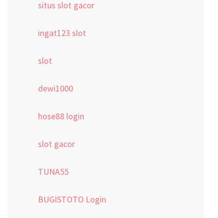
situs slot gacor
ingat123 slot
slot
dewi1000
hose88 login
slot gacor
TUN
A
55
BUGISTOTO Login