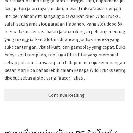
harta karun kuno hingga fantasi magis. Tapi, bagaimana jika
kecepatan jalan raya dan deru mesin truk raksasa menjadi
inti permainan? Itulah yang ditawarkan oleh Wild Trucks,
salah satu game slot garapan Habanero yang slot depo 5k
memadukan sensasi balap jalanan dengan peluang menang
yang menggiurkan. Slot ini dirancang untuk mereka yang
suka tantangan, visual kuat, dan gameplay yang cepat. Bukan
hanya soal tampilan, tapi juga fitur-fitur yang membuat
setiap putaran terasa seperti balapan menuju kemenangan
besar. Mari kita bahas lebih dalam kenapa Wild Trucks sering
disebut sebagai slot yang “gacor” alias …
Continue Reading