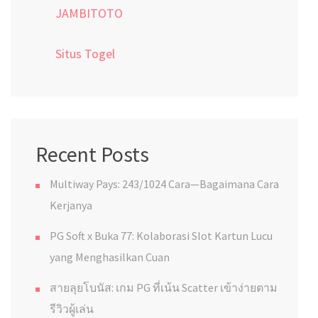
JAMBITOTO
Situs Togel
Recent Posts
Multiway Pays: 243/1024 Cara—Bagaimana Cara
Kerjanya
PG Soft x Buka 77: Kolaborasi Slot Kartun Lucu
yang Menghasilkan Cuan
สายลุยโบนัส: เกม PG ที่เน้น Scatter เข้าง่ายตาม
รีวิวผู้เล่น