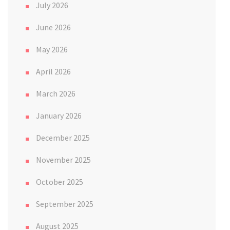
July 2026
June 2026
May 2026
April 2026
March 2026
January 2026
December 2025
November 2025
October 2025
September 2025
August 2025