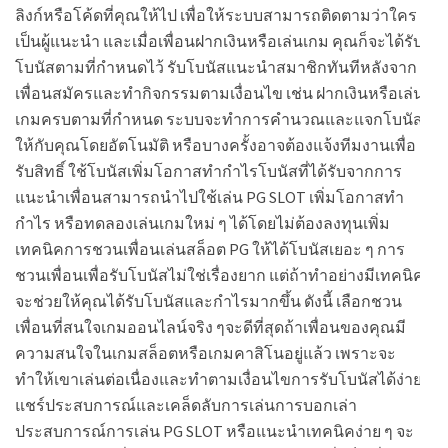
ลิงก์หรือโค้ดที่คุณให้ไป เพื่อให้ระบบสามารถติดตามว่าใคร
เป็นผู้แนะนำ และเมื่อเพื่อนฝากเงินหรือเล่นเกม คุณก็จะได้รับ
โบนัสตามที่กำหนดไว้ รับโบนัสแนะนำสมาชิกทันทีหลังจาก
เพื่อนสมัครและทำกิจกรรมตามเงื่อนไข เช่น ฝากเงินหรือเล่น
เกมครบตามที่กำหนด ระบบจะทำการคำนวณและแจกโบนัส
ให้กับคุณโดยอัตโนมัติ หรือบางครั้งอาจต้องแจ้งทีมงานเพื่อ
รับสิทธิ์ ใช้โบนัสเพิ่มโอกาสทำกำไรโบนัสที่ได้รับจากการ
แนะนำเพื่อนสามารถนำไปใช้เล่น PG SLOT เพิ่มโอกาสทำ
กำไร หรือทดลองเล่นเกมใหม่ ๆ ได้โดยไม่ต้องลงทุนเพิ่ม
เทคนิคการชวนเพื่อนเล่นสล็อต PG ให้ได้โบนัสเยอะ ๆ การ
ชวนเพื่อนเพื่อรับโบนัสไม่ใช่เรื่องยาก แต่ถ้าทำอย่างมีเทคนิค
จะช่วยให้คุณได้รับโบนัสและกำไรมากขึ้น ดังนี้ เลือกชวน
เพื่อนที่สนใจเกมออนไลน์จริง ๆจะดีที่สุดถ้าเพื่อนของคุณมี
ความสนใจในเกมสล็อตหรือเกมคาสิโนอยู่แล้ว เพราะจะ
ทำให้เขาเล่นต่อเนื่องและทำตามเงื่อนไขการรับโบนัสได้ง่าย
แชร์ประสบการณ์และเคล็ดลับการเล่นการบอกเล่า
ประสบการณ์การเล่น PG SLOT หรือแนะนำเทคนิคง่าย ๆ จะ