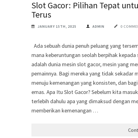
Slot Gacor: Pilihan Tepat un
Terus
JANUARY 15TH, 2025
ADMIN
0 COMME
Ada sebuah dunia penuh peluang yang tersembu
mana keberuntungan seolah berpihak kepada si
adalah dunia mesin slot gacor, mesin yang me
pemainnya. Bagi mereka yang tidak sekadar me
menuju kemenangan yang konsisten, dan bagi 
emas. Apa Itu Slot Gacor? Sebelum kita masu
terlebih dahulu apa yang dimaksud dengan mesi
memberikan kemenangan …
Cont