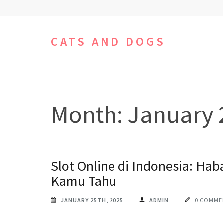
Skip
to
content
CATS AND DOGS
(Press
Enter)
Month:
January 
Slot Online di Indonesia: Hab
Kamu Tahu
JANUARY 25TH, 2025
ADMIN
0 COMME