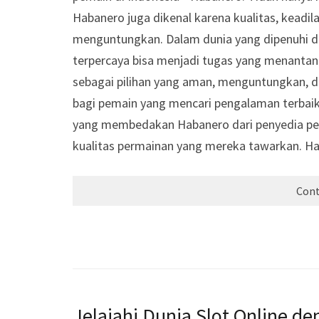
Habanero juga dikenal karena kualitas, keadi
menguntungkan. Dalam dunia yang dipenuhi de
terpercaya bisa menjadi tugas yang menanta
sebagai pilihan yang aman, menguntungkan, d
bagi pemain yang mencari pengalaman terbaik
yang membedakan Habanero dari penyedia per
kualitas permainan yang mereka tawarkan. 
Cont
Jelajahi Dunia Slot Online de