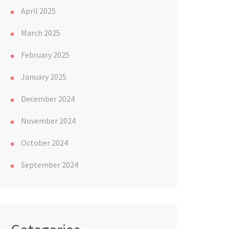
April 2025
March 2025
February 2025
January 2025
December 2024
November 2024
October 2024
September 2024