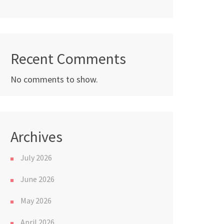
Recent Comments
No comments to show.
Archives
July 2026
June 2026
May 2026
April 2026