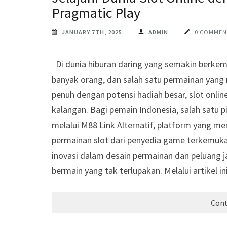
Pragmatic Play
JANUARY 7TH, 2025
ADMIN
0 COMMEN
Di dunia hiburan daring yang semakin berkemb
banyak orang, dan salah satu permainan yang 
penuh dengan potensi hadiah besar, slot onlin
kalangan. Bagi pemain Indonesia, salah satu p
melalui M88 Link Alternatif, platform yang 
permainan slot dari penyedia game terkemuka
inovasi dalam desain permainan dan peluang
bermain yang tak terlupakan. Melalui artikel ini
Cont