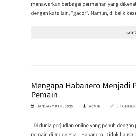
menawarkan berbagai permainan yang dikena
dengan kata lain, “gacor”. Namun, di balik ke
Cont
Mengapa Habanero Menjadi Pi
Pemain
JANUARY 8TH, 2025
ADMIN
0 COMMEN
Di dunia perjudian online yang penuh dengan 
pemain di Indonesia—Habanero. Tidak hanya 