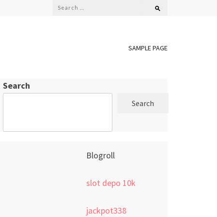
Search
for:
SAMPLE PAGE
Search
Search
Blogroll
slot depo 10k
jackpot338