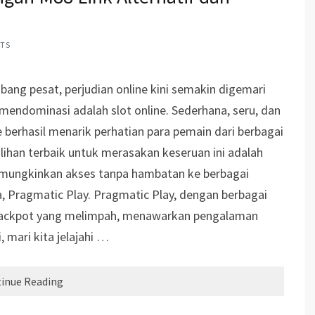
TS
ang pesat, perjudian online kini semakin digemari
mendominasi adalah slot online. Sederhana, seru, dan
e berhasil menarik perhatian para pemain dari berbagai
ilihan terbaik untuk merasakan keseruan ini adalah
memungkinkan akses tanpa hambatan ke berbagai
, Pragmatic Play. Pragmatic Play, dengan berbagai
 jackpot yang melimpah, menawarkan pengalaman
, mari kita jelajahi …
inue Reading