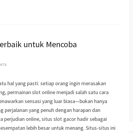
Terbaik untuk Mencoba
NTS
atu hal yang pasti: setiap orang ingin merasakan
g, permainan slot online menjadi salah satu cara
enawarkan sensasi yang luar biasa—bukan hanya
ng perjalanan yang penuh dengan harapan dan
perjudian online, situs slot gacor hadir sebagai
esempatan lebih besar untuk menang. Situs-situs ini