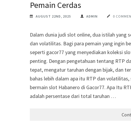
Pemain Cerdas
AUGUST 22ND, 2025
ADMIN
0 COMME
Dalam dunia judi slot online, dua istilah yang
dan volatilitas. Bagi para pemain yang ingin 
seperti gacor77 yang menyediakan koleksi sl
penting. Dengan pengetahuan tentang RTP dan
tepat, mengatur taruhan dengan bijak, dan t
bahas lebih dalam apa itu RTP dan volatilita
bermain slot Habanero di Gacor77. Apa Itu RT
adalah persentase dari total taruhan …
Cont