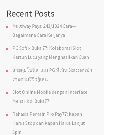
Recent Posts
Multiway Pays: 243/1024 Cara—
Bagaimana Cara Kerjanya
PG Soft x Buka 77: Kolaborasi Slot
Kartun Lucu yang Menghasilkan Cuan
สายลุยโบนัส: เกม PG ที่เน้น Scatter เข้า
ง่ายตามรีวิวผู้เล่น
Slot Online Mobile dengan Interface
Menarik di Buka77
Rahasia Pemain Pro Pay77: Kapan
Harus Stop dan Kapan Harus Lanjut
Spin