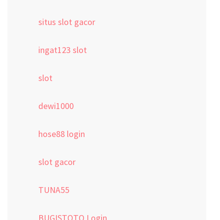
situs slot gacor
ingat123 slot
slot
dewi1000
hose88 login
slot gacor
TUN
A
55
BUGISTOTO Login