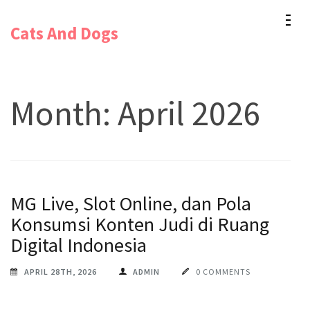
Skip
Cats And Dogs
to
content
(Press
Enter)
Month:
April 2026
MG Live, Slot Online, dan Pola
Konsumsi Konten Judi di Ruang
Digital Indonesia
APRIL 28TH, 2026
ADMIN
0 COMMENTS