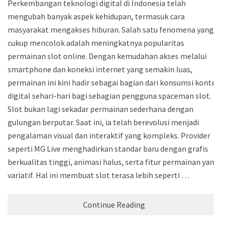
Perkembangan teknologi digital di Indonesia telah
mengubah banyak aspek kehidupan, termasuk cara
masyarakat mengakses hiburan. Salah satu fenomena yang
cukup mencolok adalah meningkatnya popularitas
permainan slot online. Dengan kemudahan akses melalui
smartphone dan koneksi internet yang semakin luas,
permainan ini kini hadir sebagai bagian dari konsumsi konten
digital sehari-hari bagi sebagian pengguna spaceman slot.
Slot bukan lagi sekadar permainan sederhana dengan
gulungan berputar. Saat ini, ia telah berevolusi menjadi
pengalaman visual dan interaktif yang kompleks. Provider
seperti MG Live menghadirkan standar baru dengan grafis
berkualitas tinggi, animasi halus, serta fitur permainan yang
variatif. Hal ini membuat slot terasa lebih seperti …
Continue Reading