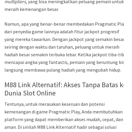
multipliers
, yang bisa meningkatkan peluang pemain untuk
meraih kemenangan besar.
Namun, apa yang benar-benar membedakan Pragmatic Play
dari penyedia game lainnya adalah fitur jackpot progresif
yang mereka tawarkan. Dengan jackpot yang semakin besar
seiring dengan waktu dan taruhan, peluang untuk meraih
hadiah besar semakin terbuka lebar. Ketika jackpot tiba-tiba
mencapai angka yang fantastis, pemain yang beruntung bisa
langsung membawa pulang hadiah yang mengubah hidup.
M88 Link Alternatif: Akses Tanpa Batas ke
Dunia Slot Online
Tentunya, untuk merasakan keseruan dan potensi
kemenangan di game Pragmatic Play, Anda membutuhkan
platform yang dapat memberikan akses mudah, cepat, dan
aman. Di sinilah M88 Link Alternatif hadir sebagai solusi