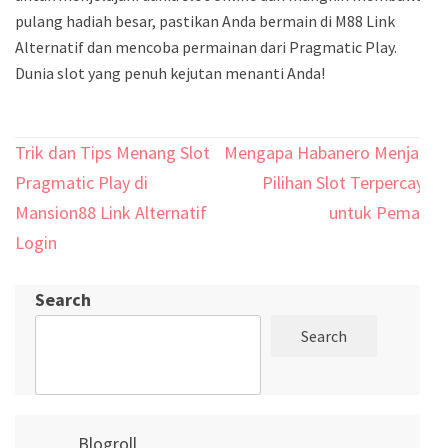
pulang hadiah besar, pastikan Anda bermain di M88 Link
Alternatif dan mencoba permainan dari Pragmatic Play.
Dunia slot yang penuh kejutan menanti Anda!
Post
Trik dan Tips Menang Slot
Mengapa Habanero Menjadi
navigation
Pragmatic Play di
Pilihan Slot Terpercaya
Mansion88 Link Alternatif
untuk Pemain
Login
Search
Search
Blogroll