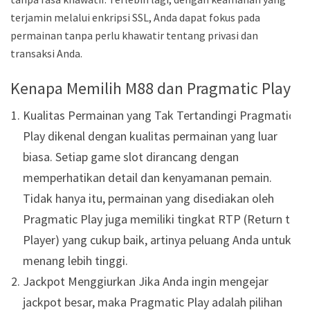
terjamin melalui enkripsi SSL, Anda dapat fokus pada
permainan tanpa perlu khawatir tentang privasi dan
transaksi Anda.
Kenapa Memilih M88 dan Pragmatic Play?
Kualitas Permainan yang Tak Tertandingi Pragmatic
Play dikenal dengan kualitas permainan yang luar
biasa. Setiap game slot dirancang dengan
memperhatikan detail dan kenyamanan pemain.
Tidak hanya itu, permainan yang disediakan oleh
Pragmatic Play juga memiliki tingkat RTP (Return to
Player) yang cukup baik, artinya peluang Anda untuk
menang lebih tinggi.
Jackpot Menggiurkan Jika Anda ingin mengejar
jackpot besar, maka Pragmatic Play adalah pilihan