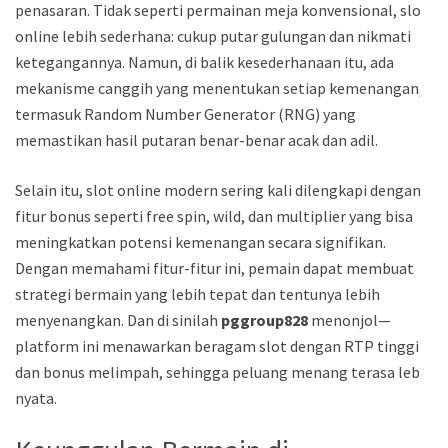
penasaran. Tidak seperti permainan meja konvensional, slot
online lebih sederhana: cukup putar gulungan dan nikmati
ketegangannya. Namun, di balik kesederhanaan itu, ada
mekanisme canggih yang menentukan setiap kemenangan,
termasuk Random Number Generator (RNG) yang
memastikan hasil putaran benar-benar acak dan adil.
Selain itu, slot online modern sering kali dilengkapi dengan
fitur bonus seperti free spin, wild, dan multiplier yang bisa
meningkatkan potensi kemenangan secara signifikan.
Dengan memahami fitur-fitur ini, pemain dapat membuat
strategi bermain yang lebih tepat dan tentunya lebih
menyenangkan. Dan di sinilah
pggroup828
menonjol—
platform ini menawarkan beragam slot dengan RTP tinggi
dan bonus melimpah, sehingga peluang menang terasa lebih
nyata.