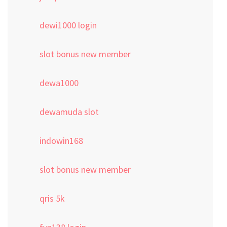
dewi1000 login
slot bonus new member
dewa1000
dewamuda slot
indowin168
slot bonus new member
qris 5k