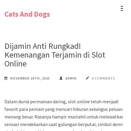
Skip
Cats And Dogs
to
content
(Press
Enter)
Dijamin Anti Rungkad!
Kemenangan Terjamin di Slot
Online
NOVEMBER 20TH, 2025
ADMIN
0 COMMENTS
Dalam dunia permainan daring, slot online telah menjadi
favorit para pemain yang mencari hiburan sekaligus peluang
menang besar. Rasanya hampir mustahil untuk melewatkan
sensasi mendebarkan saat gulungan berputar, simbol demi