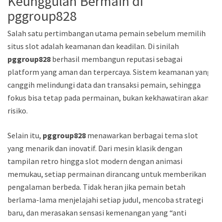
Keunggulan Bermain di
pggroup828
Salah satu pertimbangan utama pemain sebelum memilih
situs slot adalah keamanan dan keadilan. Di sinilah
pggroup828
berhasil membangun reputasi sebagai
platform yang aman dan terpercaya. Sistem keamanan yang
canggih melindungi data dan transaksi pemain, sehingga
fokus bisa tetap pada permainan, bukan kekhawatiran akan
risiko.
Selain itu,
pggroup828
menawarkan berbagai tema slot
yang menarik dan inovatif. Dari mesin klasik dengan
tampilan retro hingga slot modern dengan animasi
memukau, setiap permainan dirancang untuk memberikan
pengalaman berbeda. Tidak heran jika pemain betah
berlama-lama menjelajahi setiap judul, mencoba strategi
baru, dan merasakan sensasi kemenangan yang “anti