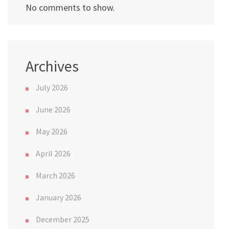
No comments to show.
Archives
July 2026
June 2026
May 2026
April 2026
March 2026
January 2026
December 2025