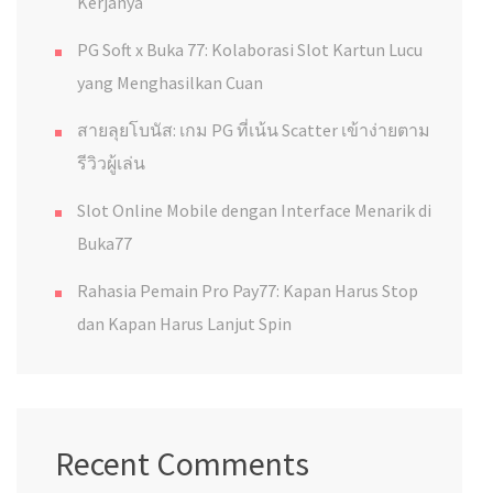
Kerjanya
PG Soft x Buka 77: Kolaborasi Slot Kartun Lucu
yang Menghasilkan Cuan
สายลุยโบนัส: เกม PG ที่เน้น Scatter เข้าง่ายตาม
รีวิวผู้เล่น
Slot Online Mobile dengan Interface Menarik di
Buka77
Rahasia Pemain Pro Pay77: Kapan Harus Stop
dan Kapan Harus Lanjut Spin
Recent Comments