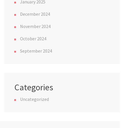
January 2025
December 2024
November 2024
October 2024
September 2024
Categories
Uncategorized