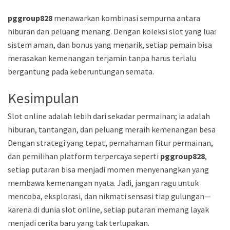
pggroup828
menawarkan kombinasi sempurna antara
hiburan dan peluang menang. Dengan koleksi slot yang luas,
sistem aman, dan bonus yang menarik, setiap pemain bisa
merasakan kemenangan terjamin tanpa harus terlalu
bergantung pada keberuntungan semata.
Kesimpulan
Slot online adalah lebih dari sekadar permainan; ia adalah
hiburan, tantangan, dan peluang meraih kemenangan besar.
Dengan strategi yang tepat, pemahaman fitur permainan,
dan pemilihan platform terpercaya seperti
pggroup828
,
setiap putaran bisa menjadi momen menyenangkan yang
membawa kemenangan nyata. Jadi, jangan ragu untuk
mencoba, eksplorasi, dan nikmati sensasi tiap gulungan—
karena di dunia slot online, setiap putaran memang layak
menjadi cerita baru yang tak terlupakan.