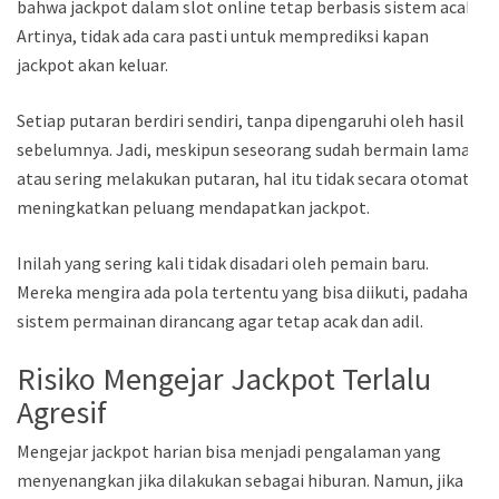
bahwa jackpot dalam slot online tetap berbasis sistem acak.
Artinya, tidak ada cara pasti untuk memprediksi kapan
jackpot akan keluar.
Setiap putaran berdiri sendiri, tanpa dipengaruhi oleh hasil
sebelumnya. Jadi, meskipun seseorang sudah bermain lama
atau sering melakukan putaran, hal itu tidak secara otomatis
meningkatkan peluang mendapatkan jackpot.
Inilah yang sering kali tidak disadari oleh pemain baru.
Mereka mengira ada pola tertentu yang bisa diikuti, padahal
sistem permainan dirancang agar tetap acak dan adil.
Risiko Mengejar Jackpot Terlalu
Agresif
Mengejar jackpot harian bisa menjadi pengalaman yang
menyenangkan jika dilakukan sebagai hiburan. Namun, jika