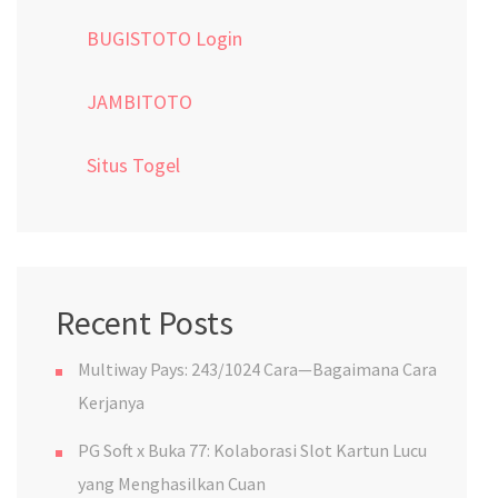
BUGISTOTO Login
JAMBITOTO
Situs Togel
Recent Posts
Multiway Pays: 243/1024 Cara—Bagaimana Cara
Kerjanya
PG Soft x Buka 77: Kolaborasi Slot Kartun Lucu
yang Menghasilkan Cuan