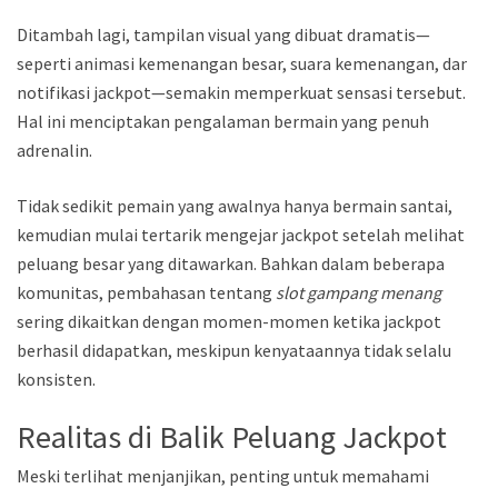
Ditambah lagi, tampilan visual yang dibuat dramatis—
seperti animasi kemenangan besar, suara kemenangan, dan
notifikasi jackpot—semakin memperkuat sensasi tersebut.
Hal ini menciptakan pengalaman bermain yang penuh
adrenalin.
Tidak sedikit pemain yang awalnya hanya bermain santai,
kemudian mulai tertarik mengejar jackpot setelah melihat
peluang besar yang ditawarkan. Bahkan dalam beberapa
komunitas, pembahasan tentang
slot gampang menang
sering dikaitkan dengan momen-momen ketika jackpot
berhasil didapatkan, meskipun kenyataannya tidak selalu
konsisten.
Realitas di Balik Peluang Jackpot
Meski terlihat menjanjikan, penting untuk memahami